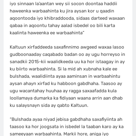
iyo sinnaan la’aantan wey sii socon doontaa haddii
haweenka warbaahinta ku jira aysan kor u qaadin
aqoontooda iyo khibraddooda, sidaas darteed waxaan
qabaa in aqoontu tahay aalad isbedel oo bili karta
kaalinta haweenka ee warbaahinta”
Kaltuun xirfaddeeda saxafinnimo awgeed waxaa lasoo
gudboonaaday caqabado badan oo ay ugu horreyso in
sanadkii 2015-kii waalidkeeda uu ka hor istaagay in ay
ku biirto warbaahinta. Si la mid ah xubnaha kale ee
bulshada, waalidiinta ayaa aaminsan in warbaahintu
aysan ahayn xirfad ku habboon gabdhaha. Taasoo ay
ugu wacantahay huuhaa ay ragga saxaafadda kula
loollamaya dumarka ka fidiyaan waana arrin aan dhab
ku salaysnayn sida ay qabto Kaltuun.
“Bulshada ayaa niyad jebisa gabdhaha saxafiyiinta ah
taasoo ka hor joogsata in isbedel la taaban karo ay ka
sameeyaan warbaahinta. Markii hore, aniga iyo