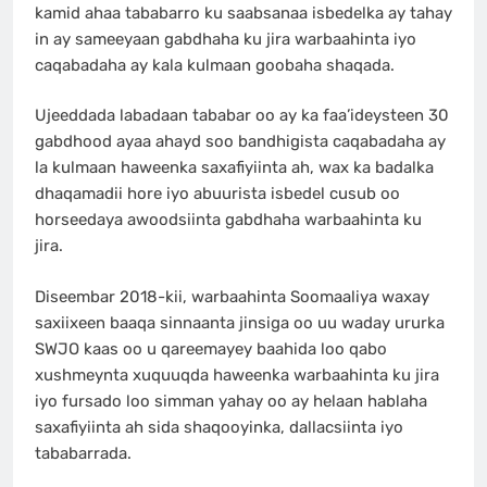
kamid ahaa tababarro ku saabsanaa isbedelka ay tahay
in ay sameeyaan gabdhaha ku jira warbaahinta iyo
caqabadaha ay kala kulmaan goobaha shaqada.
Ujeeddada labadaan tababar oo ay ka faa’ideysteen 30
gabdhood ayaa ahayd soo bandhigista caqabadaha ay
la kulmaan haweenka saxafiyiinta ah, wax ka badalka
dhaqamadii hore iyo abuurista isbedel cusub oo
horseedaya awoodsiinta gabdhaha warbaahinta ku
jira.
Diseembar 2018-kii, warbaahinta Soomaaliya waxay
saxiixeen baaqa sinnaanta jinsiga oo uu waday ururka
SWJO kaas oo u qareemayey baahida loo qabo
xushmeynta xuquuqda haweenka warbaahinta ku jira
iyo fursado loo simman yahay oo ay helaan hablaha
saxafiyiinta ah sida shaqooyinka, dallacsiinta iyo
tababarrada.