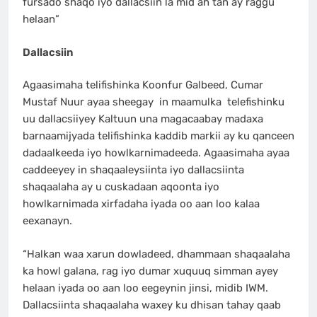
fursado shaqo iyo dallacsiin la mid ah tan ay raggu
helaan”
Dallacsiin
Agaasimaha telifishinka Koonfur Galbeed, Cumar
Mustaf Nuur ayaa sheegay in maamulka telefishinku
uu dallacsiiyey Kaltuun una magacaabay madaxa
barnaamijyada telifishinka kaddib markii ay ku qanceen
dadaalkeeda iyo howlkarnimadeeda. Agaasimaha ayaa
caddeeyey in shaqaaleysiinta iyo dallacsiinta
shaqaalaha ay u cuskadaan aqoonta iyo
howlkarnimada xirfadaha iyada oo aan loo kalaa
eexanayn.
“Halkan waa xarun dowladeed, dhammaan shaqaalaha
ka howl galana, rag iyo dumar xuquuq simman ayey
helaan iyada oo aan loo eegeynin jinsi, midib IWM.
Dallacsiinta shaqaalaha waxey ku dhisan tahay qaab