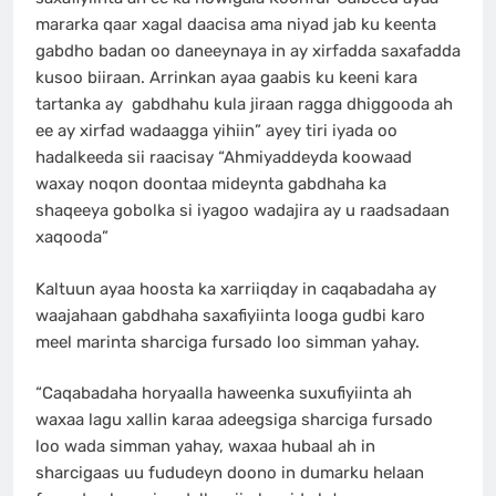
mararka qaar xagal daacisa ama niyad jab ku keenta
gabdho badan oo daneeynaya in ay xirfadda saxafadda
kusoo biiraan. Arrinkan ayaa gaabis ku keeni kara
tartanka ay gabdhahu kula jiraan ragga dhiggooda ah
ee ay xirfad wadaagga yihiin” ayey tiri iyada oo
hadalkeeda sii raacisay “Ahmiyaddeyda koowaad
waxay noqon doontaa mideynta gabdhaha ka
shaqeeya gobolka si iyagoo wadajira ay u raadsadaan
xaqooda”
Kaltuun ayaa hoosta ka xarriiqday in caqabadaha ay
waajahaan gabdhaha saxafiyiinta looga gudbi karo
meel marinta sharciga fursado loo simman yahay.
“Caqabadaha horyaalla haweenka suxufiyiinta ah
waxaa lagu xallin karaa adeegsiga sharciga fursado
loo wada simman yahay, waxaa hubaal ah in
sharcigaas uu fududeyn doono in dumarku helaan