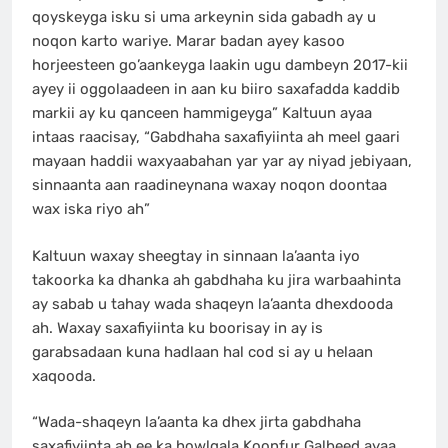
qoyskeyga isku si uma arkeynin sida gabadh ay u
noqon karto wariye. Marar badan ayey kasoo
horjeesteen go’aankeyga laakin ugu dambeyn 2017-kii
ayey ii oggolaadeen in aan ku biiro saxafadda kaddib
markii ay ku qanceen hammigeyga” Kaltuun ayaa
intaas raacisay, “Gabdhaha saxafiyiinta ah meel gaari
mayaan haddii waxyaabahan yar yar ay niyad jebiyaan,
sinnaanta aan raadineynana waxay noqon doontaa
wax iska riyo ah”
Kaltuun waxay sheegtay in sinnaan la’aanta iyo
takoorka ka dhanka ah gabdhaha ku jira warbaahinta
ay sabab u tahay wada shaqeyn la’aanta dhexdooda
ah. Waxay saxafiyiinta ku boorisay in ay is
garabsadaan kuna hadlaan hal cod si ay u helaan
xaqooda.
“Wada-shaqeyn la’aanta ka dhex jirta gabdhaha
saxafiyiinta ah ee ka howlgala Koonfur Galbeed ayaa