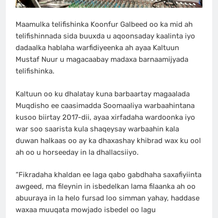
Maamulka telifishinka Koonfur Galbeed oo ka mid ah
telifishinnada sida buuxda u aqoonsaday kaalinta iyo
dadaalka hablaha warfidiyeenka ah ayaa Kaltuun
Mustaf Nuur u magacaabay madaxa barnaamijyada
telifishinka.
Kaltuun oo ku dhalatay kuna barbaartay magaalada
Muqdisho ee caasimadda Soomaaliya warbaahintana
kusoo biirtay 2017-dii, ayaa xirfadaha wardoonka iyo
war soo saarista kula shaqeysay warbaahin kala
duwan halkaas oo ay ka dhaxashay khibrad wax ku ool
ah oo u horseeday in la dhallacsiiyo.
“Fikradaha khaldan ee laga qabo gabdhaha saxafiyiinta
awgeed, ma fileynin in isbedelkan lama filaanka ah oo
abuuraya in la helo fursad loo simman yahay, haddase
waxaa muuqata mowjado isbedel oo lagu