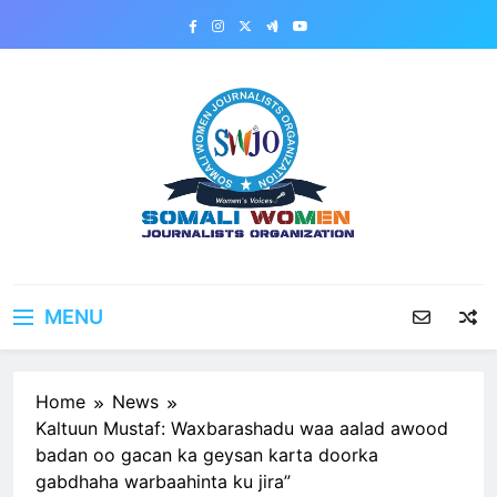
Skip
to
content
MENU
Home
News
Kaltuun Mustaf: Waxbarashadu waa aalad awood
badan oo gacan ka geysan karta doorka
gabdhaha warbaahinta ku jira”