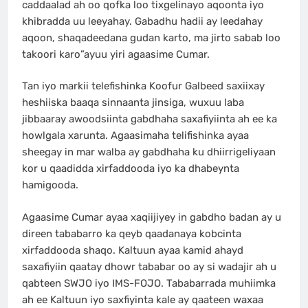
caddaalad ah oo qofka loo tixgelinayo aqoonta iyo
khibradda uu leeyahay. Gabadhu hadii ay leedahay
aqoon, shaqadeedana gudan karto, ma jirto sabab loo
takoori karo”ayuu yiri agaasime Cumar.
Tan iyo markii telefishinka Koofur Galbeed saxiixay
heshiiska baaqa sinnaanta jinsiga, wuxuu laba
jibbaaray awoodsiinta gabdhaha saxafiyiinta ah ee ka
howlgala xarunta. Agaasimaha telifishinka ayaa
sheegay in mar walba ay gabdhaha ku dhiirrigeliyaan
kor u qaadidda xirfaddooda iyo ka dhabeynta
hamigooda.
Agaasime Cumar ayaa xaqiijiyey in gabdho badan ay u
direen tababarro ka qeyb qaadanaya kobcinta
xirfaddooda shaqo. Kaltuun ayaa kamid ahayd
saxafiyiin qaatay dhowr tababar oo ay si wadajir ah u
qabteen SWJO iyo IMS-FOJO. Tababarrada muhiimka
ah ee Kaltuun iyo saxfiyinta kale ay qaateen waxaa