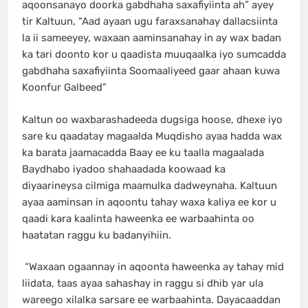
aqoonsanayo doorka gabdhaha saxafiyiinta ah” ayey
tir Kaltuun, “Aad ayaan ugu faraxsanahay dallacsiinta
la ii sameeyey, waxaan aaminsanahay in ay wax badan
ka tari doonto kor u qaadista muuqaalka iyo sumcadda
gabdhaha saxafiyiinta Soomaaliyeed gaar ahaan kuwa
Koonfur Galbeed”
Kaltun oo waxbarashadeeda dugsiga hoose, dhexe iyo
sare ku qaadatay magaalda Muqdisho ayaa hadda wax
ka barata jaamacadda Baay ee ku taalla magaalada
Baydhabo iyadoo shahaadada koowaad ka
diyaarineysa cilmiga maamulka dadweynaha. Kaltuun
ayaa aaminsan in aqoontu tahay waxa kaliya ee kor u
qaadi kara kaalinta haweenka ee warbaahinta oo
haatatan raggu ku badanyihiin.
“Waxaan ogaannay in aqoonta haweenka ay tahay mid
liidata, taas ayaa sahashay in raggu si dhib yar ula
wareego xilalka sarsare ee warbaahinta. Dayacaaddan