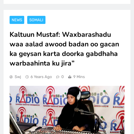
NEWS
SOMALI
Kaltuun Mustaf: Waxbarashadu
waa aalad awood badan oo gacan
ka geysan karta doorka gabdhaha
warbaahinta ku jira”
Swj
6 Years Ago
0
9 Mins