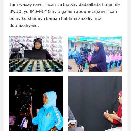
Tani waxay sawir fiican ka bixisay dadaallada hufan ee
SWJO iyo IMS-FOYO ay u galeen abuurista jawi fiican
oo ay ku shaqeyn karaan hablaha saxafiyiinta
Soomaaliyeed.