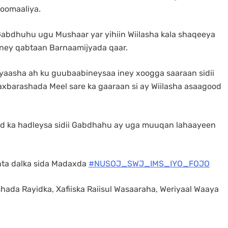
oomaaliya.
Gabdhuhu ugu Mushaar yar yihiin Wiilasha kala shaqeeya
iney qabtaan Barnaamijyada qaar.
yaasha ah ku guubaabineysaa iney xoogga saaraan sidii
xbarashada Meel sare ka gaaraan si ay Wiilasha asaagood
od ka hadleysa sidii Gabdhahu ay uga muuqan lahaayeen
ta dalka sida Madaxda
#NUSOJ_SWJ_IMS_IYO_FOJO
shada Rayidka, Xafiiska Raiisul Wasaaraha, Weriyaal Waaya