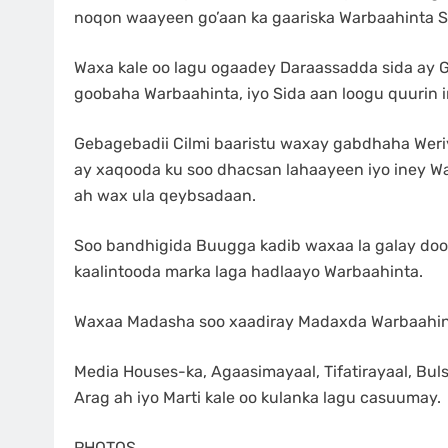
noqon waayeen go’aan ka gaariska Warbaahinta S
Waxa kale oo lagu ogaadey Daraassadda sida ay 
goobaha Warbaahinta, iyo Sida aan loogu quurin 
Gebagebadii Cilmi baaristu waxay gabdhaha Weri
ay xaqooda ku soo dhacsan lahaayeen iyo iney Wa
ah wax ula qeybsadaan.
Soo bandhigida Buugga kadib waxaa la galay do
kaalintooda marka laga hadlaayo Warbaahinta.
Waxaa Madasha soo xaadiray Madaxda Warbaahin
Media Houses-ka, Agaasimayaal, Tifatirayaal, Bul
Arag ah iyo Marti kale oo kulanka lagu casuumay.
PHOTOS