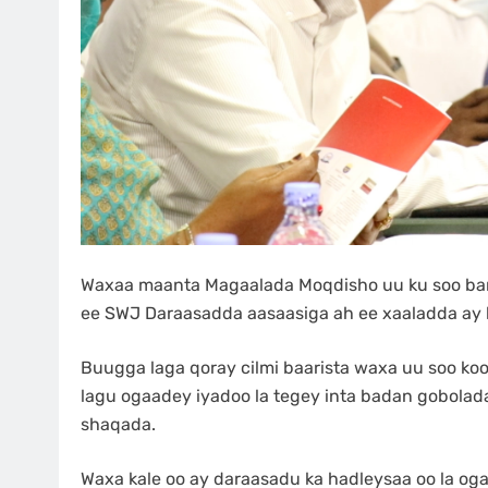
Waxaa maanta Magaalada Moqdisho uu ku soo ban
ee SWJ Daraasadda aasaasiga ah ee xaaladda ay
Buugga laga qoray cilmi baarista waxa uu soo koo
lagu ogaadey iyadoo la tegey inta badan gobola
shaqada.
Waxa kale oo ay daraasadu ka hadleysaa oo la og