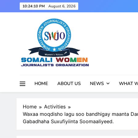
Skip
10:24:12 PM
August 6, 2026
to
content
HOME
ABOUT US
NEWS
WHAT W
Home
Activities
Waxaa moqdisho lagu soo bandhigay maanta Dar
Gabadhaha Suxufiyiinta Soomaaliyeed.