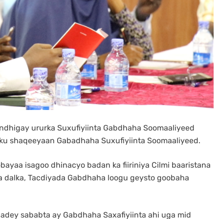
dhigay ururka Suxufiyiinta Gabdhaha Soomaaliyeed
 ku shaqeeyaan Gabadhaha Suxufiyiinta Soomaaliyeed.
bayaa isagoo dhinacyo badan ka fiiriniya Cilmi baaristana
da dalka, Tacdiyada Gabdhaha loogu geysto goobaha
aadey sababta ay Gabdhaha Saxafiyiinta ahi uga mid