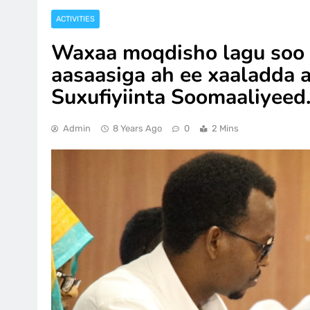
ACTIVITIES
Waxaa moqdisho lagu soo
aasaasiga ah ee xaaladda
Suxufiyiinta Soomaaliyeed
Admin
8 Years Ago
0
2 Mins