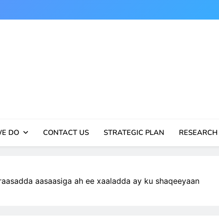
E DO
CONTACT US
STRATEGIC PLAN
RESEARCH
aasadda aasaasiga ah ee xaaladda ay ku shaqeeyaan